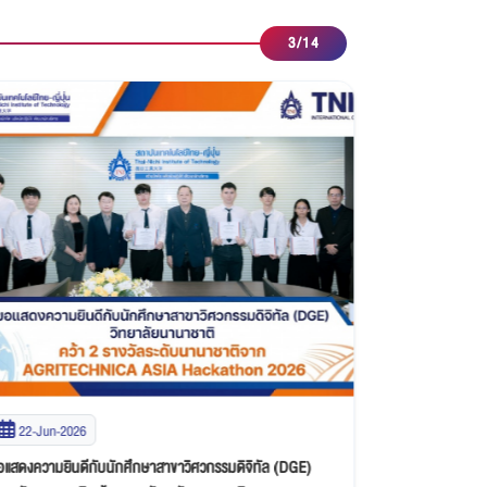
3
/
14
22-Jun-2026
21-May-20
อแสดงความยินดีกับนักศึกษาสาขาวิศวกรรมดิจิทัล (DGE)
ขอแสดงความยินด