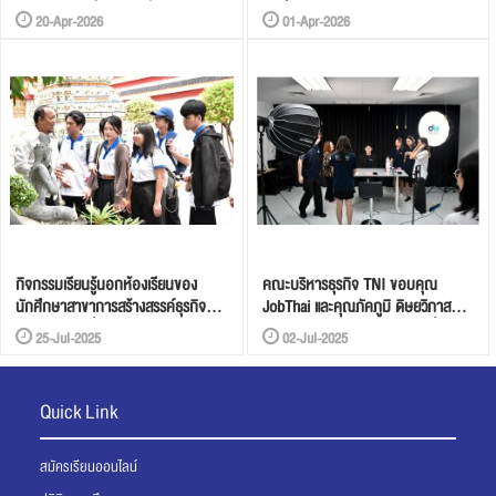
ดิจิทัล & MarTech ตัวจริง”
“เครื่องมือคู่ใจ”
20-Apr-2026
01-Apr-2026
กิจกรรมเรียนรู้นอกห้องเรียนของ
คณะบริหารธุรกิจ TNI ขอบคุณ
นักศึกษาสาขาการสร้างสรรค์ธุรกิจ
JobThai และคุณภัคภูมิ ดิษยวิภาส
บริการสไตล์ญี่ปุ่น
ศิษย์เก่าสาขาการตลาดดิจิทัล ที่กลับ
25-Jul-2025
02-Jul-2025
มาแบ่งปันความรู้สู่นักศึกษารุ่นใหม่
Quick Link
สมัครเรียนออนไลน์