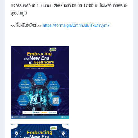
กิจกรรมจัดวันที่ 1 เมษายน 2567 เวลา 09.00-17.00 น. โรงพยาบาลพริ้นซ์
สุวรรณภูมิ
<< ลิ้งค์รับสมัคร >>
https://forms.gle/CmnhJBBjTxL1rvym7