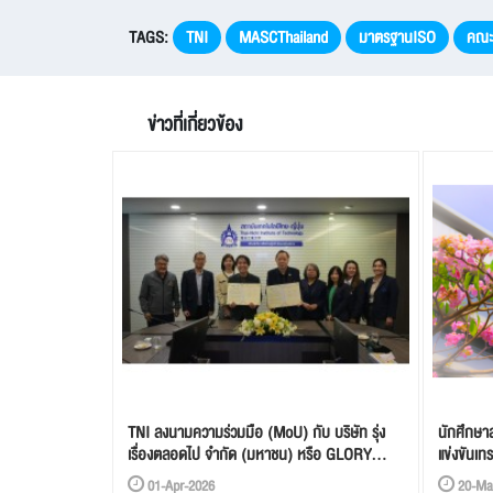
TAGS:
TNI
MASCThailand
มาตรฐานISO
คณะบ
ข่าวที่เกี่ยวข้อง
TNI ลงนามความร่วมมือ (MoU) กับ บริษัท รุ่ง
นักศึกษาส
เรื่องตลอดไป จำกัด (มหาชน) หรือ GLORY
แข่งขันเ
เจ้าของแพลตฟอร์มอ่านวรรณกรรมออนไลน์อย่าง
Learning
01-Apr-2026
20-Ma