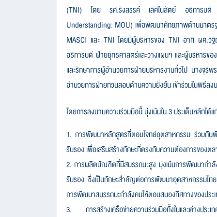
(
TNI)
โดย รศ.รังสรรค์ เลิศในสัตย์ อธิการบดี 
Understanding: MOU)
เพื่อพัฒนาศักยภาพด้านมาตร
MASCI
และ
TNI
โดยมีผู้บริหารของ
TNI
อาทิ ผศ.วิฐ
อธิการบดี ฝ่ายยุทธศาสตร์และวางแผนฯ และผู้บริหารขอ
และรักษาการผู้อำนวยการฝ่ายบริหารงานทั่วไป นางจุรีพ
อำนวยการฝ่ายทวนสอบด้านความยั่งยืน เข้าร่วมในพิธีลง
โดยการลงนามความร่วมมือนี้ มุ่งเน้นใน
3
ประเด็นหลักได้แก
1.
การพัฒนาหลักสูตรที่ตอบโจทย์อุตสาหกรรม
ร่วมกัน
รับรอง เพื่อเสริมสร้างทักษะที่ตรงกับความต้องการของ
2.
การผลิตบัณฑิตที่มีสมรรถนะสูง มุ่งเน้นการพัฒนาก
รับรอง ซึ่งเป็นทักษะสำคัญต่อการพัฒนาอุตสาหกรรมไทย
การพัฒนาสมรรถนะกำลังคนให้ตอบสนองทิศทางของประเ
3.
การสร้างเครือข่ายความร่วมมือทั้งในและต่างประเท