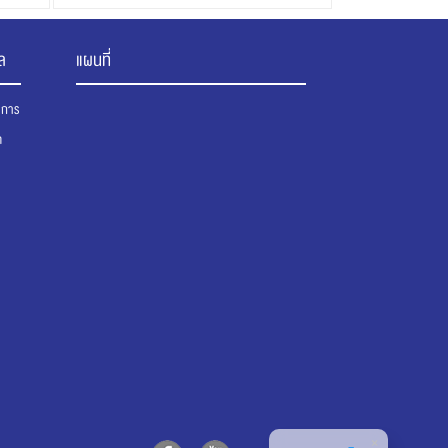
ไทย-ญี่ปุ่น
ล
แผนที่
นาการ
ต