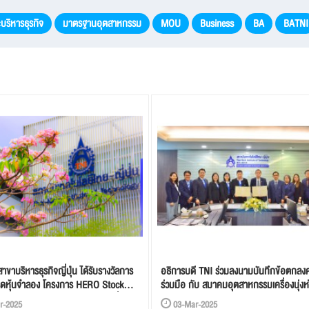
ริหารธุรกิจ
มาตรฐานอุตสาหกรรม
MOU
Business
BA
BATNI
าขาบริหารธุรกิจญี่ปุ่น ได้รับรางวัลการ
อธิการบดี TNI ร่วมลงนามบันทึกข้อตกลง
ทรดหุ้นจำลอง โครงการ HERO Stock
ร่วมมือ กับ สมาคมอุตสาหกรรมเครื่องนุ่งห
 @TNI Season 5 ผ่านแอพพลิเคชั่น
r-2025
03-Mar-2025