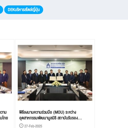
DEKบริหารสไตล์ญี่ปุ่น
ความ
พิธีลงนามความร่วมมือ (MOU) ระหว่าง
่มไทย
อุตสาหกรรมพัฒนามูลนิธิ สถาบันรับรอง
มาตรฐานไอเอสโอ (MASCI) และสถาบันเทคโนโลยี
27-Feb-2025