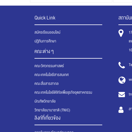
Kaweebook/Jinovel และผู้พัฒนา “Alisa AI”
"FINANS
Quick Link
สถาบันเ
สมัครเรียนออนไลน์
1
ปฏิทินการศึกษา
แ
1
คณะต่าง ๆ
Te
คณะวิศวกรรมศาสตร์
คณะเทคโนโลยีสารสนเทศ
ww
คณะสื่อสารสากล
คณะเทคโนโลยีดิจิทัลเพื่อธุรกิจอุตสาหกรรม
tn
บัณฑิตวิทยาลัย
ส
วิทยาลัยนานาชาติ (TNIC)
ลิงก์ที่เกี่ยวข้อง