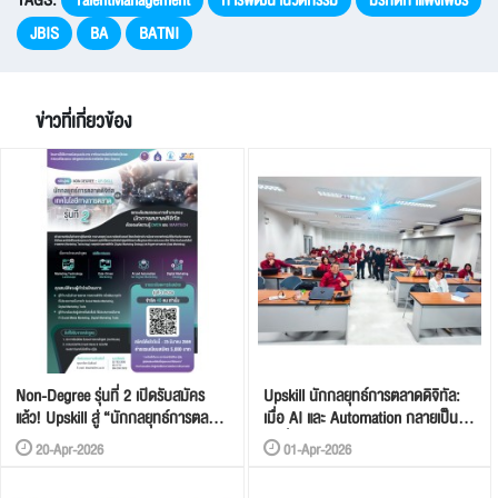
TAGS:
TalentManagement
การพัฒนานวัตกรรม
มรกตกำแพงเพชร
JBIS
BA
BATNI
ข่าวที่เกี่ยวข้อง
Non-Degree รุ่นที่ 2 เปิดรับสมัคร
Upskill นักกลยุทธ์การตลาดดิจิทัล:
แล้ว! Upskill สู่ “นักกลยุทธ์การตลาด
เมื่อ AI และ Automation กลายเป็น
ดิจิทัล & MarTech ตัวจริง”
“เครื่องมือคู่ใจ”
20-Apr-2026
01-Apr-2026