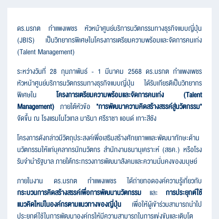
ดร.มรกต กำแพงเพชร หัวหน้าศูนย์บริการนวัตกรรมทางธุรกิจแบบญี่ปุ่น
(JBIS) เป็นวิทยากรพิเศษในโครงการเตรียมความพร้อมและจัดการคนเก่ง
(Talent Management)
ระหว่างวันที่ 28 กุมภาพันธ์ - 1 มีนาคม 2568 ดร.มรกต กำแพงเพชร
หัวหน้าศูนย์บริการนวัตกรรมทางธุรกิจแบบญี่ปุ่น ได้รับเกียรติเป็นวิทยากร
พิเศษใน
โครงการเตรียมความพร้อมและจัดการคนเก่ง (Talent
Management)
ภายใต้หัวข้อ
"การพัฒนาความคิดสร้างสรรค์สู่นวัตกรรม"
จัดขึ้น ณ โรงแรมโนโวเทล มารินา ศรีราชา แอนด์ เกาะสีชัง
โครงการดังกล่าวมีวัตถุประสงค์เพื่อเสริมสร้างศักยภาพและพัฒนาทักษะด้าน
นวัตกรรมให้แก่บุคลากรนักนวัตกร สำนักงานธนานุเคราะห์ (สธค.) หรือโรง
รับจำนำรัฐบาล ภายใต้กระทรวงการพัฒนาสังคมและความมั่นคงของมนุษย์
ภายในงาน ดร.มรกต กำแพงเพชร ได้ถ่ายทอดองค์ความรู้เกี่ยวกับ
กระบวนการคิดสร้างสรรค์เพื่อการพัฒนานวัตกรรม
และ
การประยุกต์ใช้
แนวคิดใหม่ในองค์กรตามแนวทางของญี่ปุ่น
เพื่อให้ผู้เข้าร่วมสามารถนำไป
ประยุกต์ใช้ในการพัฒนาองค์กรให้มีความสามารถในการแข่งขันและเติบโต