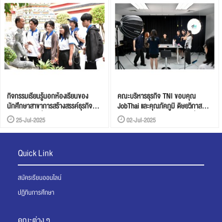
กิจกรรมเรียนรู้นอกห้องเรียนของ
คณะบริหารธุรกิจ TNI ขอบคุณ
นักศึกษาสาขาการสร้างสรรค์ธุรกิจ
JobThai และคุณภัคภูมิ ดิษยวิภาส
บริการสไตล์ญี่ปุ่น
ศิษย์เก่าสาขาการตลาดดิจิทัล ที่กลับ
25-Jul-2025
02-Jul-2025
มาแบ่งปันความรู้สู่นักศึกษารุ่นใหม่
Quick Link
สมัครเรียนออนไลน์
ปฏิทินการศึกษา
คณะต่าง ๆ