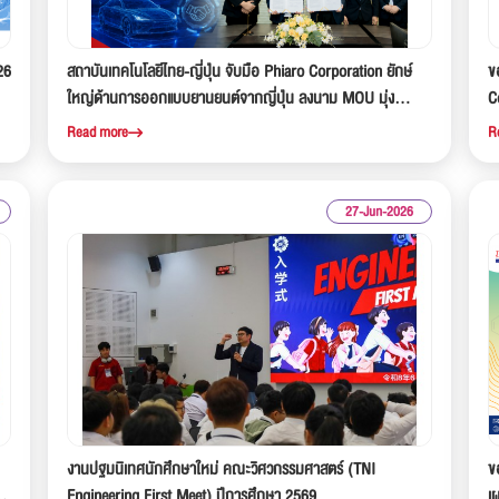
26
สถาบันเทคโนโลยีไทย-ญี่ปุ่น จับมือ Phiaro Corporation ยักษ์
ข
ใหญ่ด้านการออกแบบยานยนต์จากญี่ปุ่น ลงนาม MOU มุ่ง
C
พัฒนานวัตกรรมและบุคลากรวิศวกรรมแห่งอนาคต
ว
Read more
R
ศ
ปร
27-Jun-2026
งานปฐมนิเทศนักศึกษาใหม่ คณะวิศวกรรมศาสตร์ (TNI
ข
BU
Engineering First Meet) ปีการศึกษา 2569
เ