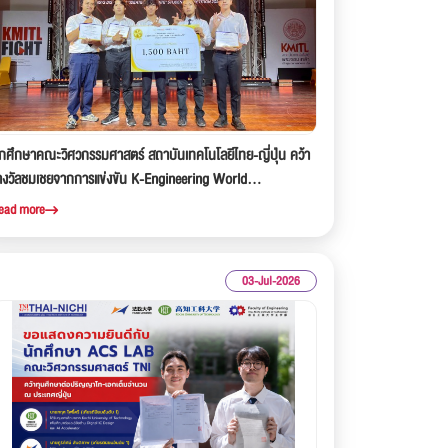
ักศึกษาคณะวิศวกรรมศาสตร์ สถาบันเทคโนโลยีไทย-ญี่ปุ่น คว้า
างวัลชมเชยจากการแข่งขัน K-Engineering World
ompetition x CADFEM 2026
ead more
03-Jul-2026