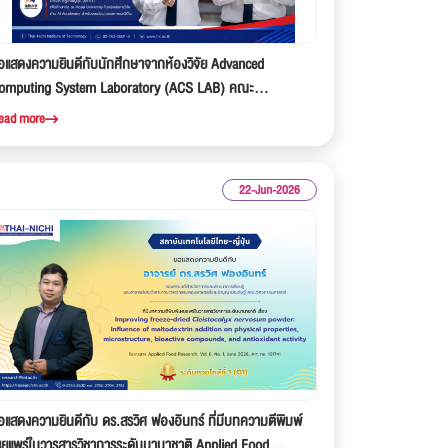
อแสดงความยินดีกับนักศึกษาจากห้องวิจัย Advanced
omputing System Laboratory (ACS LAB) คณะ
ิศวกรรมศาสตร์ สถาบันเทคโนโลยีไทย-ญี่ปุ่น (TNI) ที่ได้รับทุน
ead more
ึกษาต่อระดับปริญญาโทและปริญญาเอกแบบเต็มจำนวน ณ
ะเทศญี่ปุ่น
22-Jun-2026
อแสดงความยินดีกับ ดร.สรวิศ ฟองอินทร์ ที่มีบทความตีพิมพ์
ผยแพร่ในวารสารวิชาการระดับนานาชาติ Applied Food