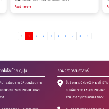
R
Read more
R
«
1
2
3
4
5
6
7
8
»
ทคโนโลยีไทย-ญี่ปุ่น
คณะวิศวกรรมศาสตร์
71/1 ซ.พัฒนาการ 37 ถนนพัฒนาการ
ชั้น 3 อาคาร C ห้อง C314 เลขที่ 1771/
วงสวนหลวง เขตสวนหลวง กรุงเทพฯ
ถนนพัฒนาการ แขวงสวนหลวง เขต
250
สวนหลวง กรุงเทพมหานคร 10250