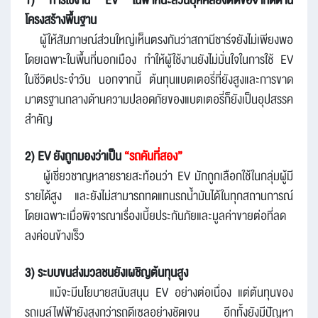
1) การใช้งาน EV ในพาหนะส่วนบุคคลยังติดข้อจำกัดด้าน
โครงสร้างพื้นฐาน
ผู้ให้สัมภาษณ์ส่วนใหญ่เห็นตรงกันว่าสถานีชาร์จยังไม่เพียงพอ
โดยเฉพาะในพื้นที่นอกเมือง ทำให้ผู้ใช้งานยังไม่มั่นใจในการใช้ EV
ในชีวิตประจำวัน นอกจากนี้ ต้นทุนแบตเตอรี่ที่ยังสูงและการขาด
มาตรฐานกลางด้านความปลอดภัยของแบตเตอรี่ก็ยังเป็นอุปสรรค
สำคัญ
2) EV ยังถูกมองว่าเป็น
“รถคันที่สอง”
ผู้เชี่ยวชาญหลายรายสะท้อนว่า EV มักถูกเลือกใช้ในกลุ่มผู้มี
รายได้สูง และยังไม่สามารถทดแทนรถน้ำมันได้ในทุกสถานการณ์
โดยเฉพาะเมื่อพิจารณาเรื่องเบี้ยประกันภัยและมูลค่าขายต่อที่ลด
ลงค่อนข้างเร็ว
3) ระบบขนส่งมวลชนยังเผชิญต้นทุนสูง
แม้จะมีนโยบายสนับสนุน EV อย่างต่อเนื่อง แต่ต้นทุนของ
รถเมล์ไฟฟ้ายังสูงกว่ารถดีเซลอย่างชัดเจน อีกทั้งยังมีปัญหา