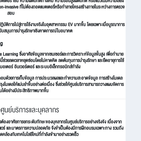
ตเตอรี่ เช่น ความผิดปกติทางเคมี ความร้อนสูงผิดปกติ หรือแนวโน้มความเสี่ยง
บ non-invasive ที่ไม่ต้องถอดแบตเตอรี่หรือทำลายโครงสร้างภายในระหว่างการตรวจ
สอบ
ปฏิบัติการไปสู่การใช้งานจริงในอุตสาหกรรม EV มากขึ้น โดยเฉพาะเมื่อบูรณาการ
สนับสนุนการบำรุงรักษาเชิงคาดการณ์ในอนาคต
ng
arning ซึ่งอาศัยข้อมูลจากเซนเซอร์และการวิเคราะห์ข้อมูลขั้นสูง เพื่อทำนาย
นี้ช่วยลดเวลาหยุดซ่อมโดยไม่คาดคิด ลดต้นทุนการบำรุงรักษา และยืดอายุการใช้
มอเตอร์ อินเวอร์เตอร์ และระบบอิเล็กทรอนิกส์กำลัง
กอบด้วยการเก็บข้อมูล การประมวลผลและทำความสะอาดข้อมูล การสร้างโมเดล
มเดลให้แม่นยำขึ้นอย่างต่อเนื่อง ซึ่งช่วยให้ศูนย์บริการสามารถวางแผนจัดการ
นได้อย่างมีประสิทธิภาพมากขึ้น
ศูนย์บริการและบุคลากร
ังต้องอาศัยการยกระดับทักษะของบุคลากรในศูนย์บริการอย่างจริงจัง เนื่องจาก
แวร์ และมาตรการความปลอดภัย จึงจำเป็นต้องมีการฝึกอบรมเฉพาะทาง รวมถึง
องกับเทคโนโลยีใหม่ที่กำลังเข้ามาอย่างรวดเร็ว