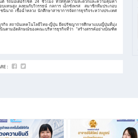
ต์ รถมอเตอร์ไซค์ 24 ชั่วโมง ที่ให้ทั้งความสะดวกและความคุ้
มค่า
บแทนสูง ลงทุนกับวิวรรธน์ กลการ เอ็กซ์เพรส สมาชิกทีมประกอบ
.ส.ชนินาถ เชื้อฉ่ำหลวง นักศึกษาสาขาการจัดการธุรกิ
จระหว่างประเทศ
กิจ สถาบันเทคโนโลยีไทย-ญี่ปุ่น ยึดปรัชญาการศึกษาแบบญี่ปุ่นที่
มุ่ง
ำเนินตามอัตลักษณ์ของคณะบริ
หารธุรกิจที่ว่า "สร้างสรรค์อย่างบัณฑิต
RE :