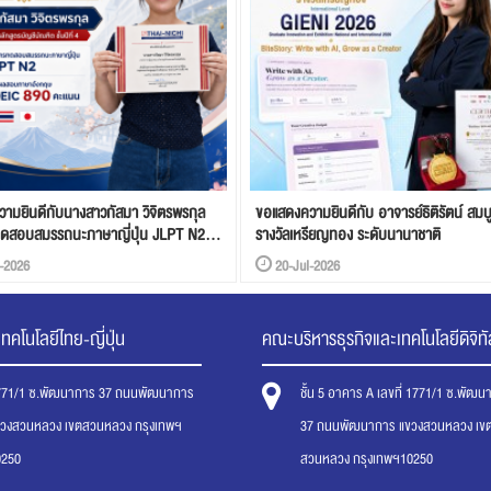
ามยินดีกับนางสาวกัสมา วิจิตรพรกุล
ขอแสดงความยินดีกับ อาจารย์ธิติรัตน์ สมบ
ทดสอบสมรรถนะภาษาญี่ปุ่น JLPT N2
รางวัลเหรียญทอง ระดับนานาชาติ
บภาษาอังกฤษ Toeic 890
-2026
20-Jul-2026
ทคโนโลยีไทย-ญี่ปุ่น
คณะบริหารธุรกิจและเทคโนโลยีดิจิทั
771/1 ซ.พัฒนาการ 37 ถนนพัฒนาการ
ชั้น 5 อาคาร A เลขที่ 1771/1 ซ.พัฒ
ขวงสวนหลวง เขตสวนหลวง กรุงเทพฯ
37 ถนนพัฒนาการ แขวงสวนหลวง เข
0250
สวนหลวง กรุงเทพฯ10250