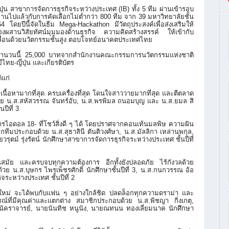
ุ่น สาขาการจัดการธุรกิจระหว่
างประเทศ (IB) ทั้ง 5 ทีม ผ่านเข้ารอบ
านไปแล้วกับการคัดเลือกไม่ต่ำ
กว่า 800 ทีม จาก 39 มหาวิทยาลัยชั้น
64
โดยปีนี้จัดในธีม Mega-Hackathon มีวัตถุประสงค์เพื่อส่งเสริมให้
ผสานวิสัยทัศน์มุ
มมองด้านธุรกิจ ความคิดสร้างสรรค์ ให้เข้ากับ
ื่อนด้วยนวัตกรรมชั้นสูง ตอบโจทย์อนาคตประเทศไทย
ในจำนวนนี้ 25,000 บาทจากสำนักงานคณะกรรมการนวั
ตกรรมแห่งชาติ
ทย-ญี่ปุ่
น และเกียรติบัตร
แก่
มีเนื้อหามากที่สุ
ด ครบเครื่องที่สุด โดนใจสาววายมากที่สุด และตีตลาด
ย น.ส.สหัสวรรณ จันทร์อับ, น.ส.พรพิมล ถนอมบุญ และ น.ส.ยมล สิ
ปีที่ 3
ไอดอล 18- ที่โชว์สิ่งดี ๆ ได้ โดยปราศจากคอนเท้นมลพิษ ความฝัน
ทีมประกอบด้วย น.ส.สุธาสินี ตันติวงศ์ษา, น.ส.มัลลิกา เหล่านพกุล,
ตม์ รุ่งรัตน์ นักศึกษาสาขาการจัดการธุรกิ
จระหว่างประเทศ ชั้นปีที่
มัย และครบจบทุกความต้องการ อีกทั้งยังปลอดภัย ไร้กังวลด้วย
 น.ส.บุษกร ไพรเพ็ชรศักดิ์ นักศึกษาชั้นปีที่ 3, น.ส.กนกวรรณ อ้อ
ิ
จระหว่างประเทศ ชั้นปีที่ 2
ใหม่ จะได้พบกับแฟน ๆ อย่างใกล้ชิด ปลดล็อกทุกความดราม่า และ
ที่มีคุณค่
าและแตกต่าง สมาชิกประกอบด้วย น.ส.พิชญา กิ่งเกตุ,
 นัคราจารย์, นายนันทิช หนูนัง, นายณทนน ทองเลี่ยมนาค นักศึกษา