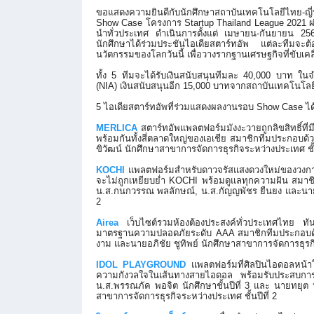
ขอแสดงความยินดีกับนักศึ
กษาสถาบันเทคโนโลยีไทย-ญี่ป
Show Case โครงการ Startup Thailand League 2021 ผ่
นำทั่วประเทศ
ดำ
เนินการตั้งแต่ เมษายน-กันยายน 25
นักศึกษาได้ร่วมประชันไอเดี
ยสตาร์ทอัพ แต่ละทีมจะต้อง
นวัตกรรมของโลกวันนี้ เพื่อวางรากฐานเศรษฐกิจที่ขั
บเคล
ทั้ง 5 ทีมจะได้รับเงินสนับสนุนทีมละ 40,000 บาท 
(NIA) เงินสนับสนุนอีก 15,000 บาทจากสถาบันเทคโนโลยีไ
5 ไอเดียสตาร์ทอัพที่ร่
วมแสดงผลงานรอบ Show Case ได้
MERLICA
สตาร์ทอัพแพลตฟอร์มมังงะวายถู
กลิขสิทธิ์ที่
พร้อมกันทั้งสี่
ตลาดใหญ่ของเอเชีย สมาชิกทีมประกอบด้ว
ขิวัฒน์ นักศึกษาสาขาการจัดการธุรกิ
จระหว่างประเทศ ชั้น
KOCHI
แพลตฟอร์มสำหรับดาวจรั
สแสงดวงใหม่ของวงการ
จะไม่ถูกเหยียบย่ำ KOCHI พร้อมดูแลทุกความฝัน สมาชิก
น.ส.กนกวรรณ พลลักษณ์, น.ส.กัญญพัชร ยืนยง และนายวรุ
2
Airea
เว็บไซต์รวมห้องต้องประสงค์ทั่
วประเทศไทย ทันส
มาตรฐานความปลอดภั
ยระดับ AAA สมาชิกทีมประกอบด้วย
งาม และนายอภิชัย ชูทิพย์ นักศึกษาสาขาการจัดการธุรก
IDOL PLAYGROUND
แพลตฟอร์มที่ศิลปินไอดอลหน้
า
ความกังวลใจในเส้
นทางสายไอดอล พร้อมรับประสบการณ์
น.ส.พรรณภัค พอจิต นักศึกษาชั้นปีที่ 3 และ นายทยุต
สาขาการจัดการธุรกิ
จระหว่างประเทศ ชั้นปีที่ 2