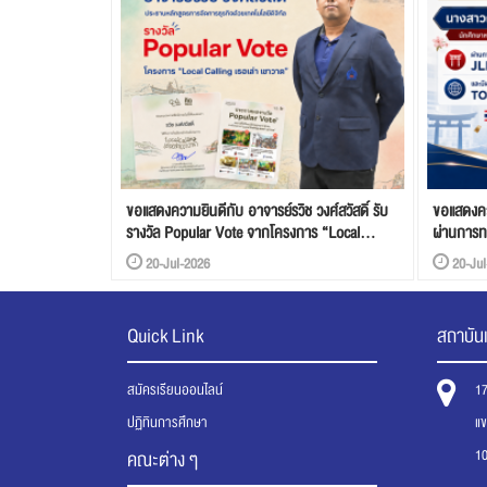
ขอแสดงความยินดีกับ อาจารย์รวิช วงศ์สวัสดิ์ รับ
ขอแสดงคว
รางวัล Popular Vote จากโครงการ “Local
ผ่านการ
Calling เธอเล่า เขาวาด”
และผลสอ
20-Jul-2026
20-Jul
Quick Link
สถาบันเ
สมัครเรียนออนไลน์
1
ปฏิทินการศึกษา
แ
1
คณะต่าง ๆ