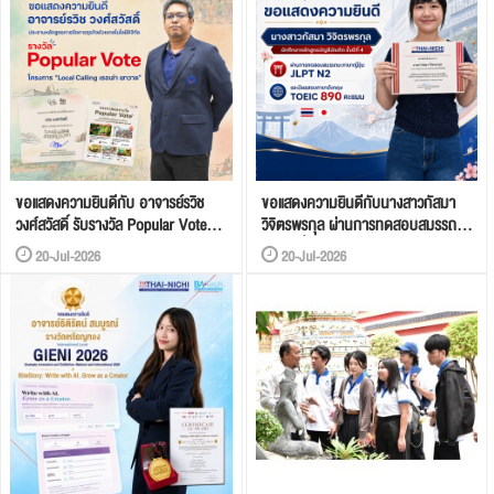
ขอแสดงความยินดีกับ อาจารย์รวิช
ขอแสดงความยินดีกับนางสาวกัสมา
วงศ์สวัสดิ์ รับรางวัล Popular Vote
วิจิตรพรกุล ผ่านการทดสอบสมรรถนะ
จากโครงการ “Local Calling เธอเล่า
ภาษาญี่ปุ่น JLPT N2 และผลสอบ
20-Jul-2026
20-Jul-2026
เขาวาด”
ภาษาอังกฤษ Toeic 890