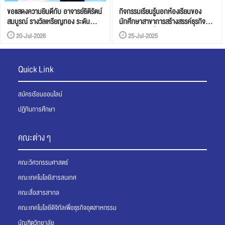
ขอแสดงความยินดีกับ อาจารย์ธิติรัตน์
กิจกรรมเรียนรู้นอกห้องเรียนของ
สมบูรณ์ รางวัลเหรียญทอง ระดับ
นักศึกษาสาขาการสร้างสรรค์ธุรกิจ
นานาชาติ
บริการสไตล์ญี่ปุ่น
20-Jul-2026
25-Jul-2025
Quick Link
สมัครเรียนออนไลน์
ปฏิทินการศึกษา
คณะต่าง ๆ
คณะวิศวกรรมศาสตร์
คณะเทคโนโลยีสารสนเทศ
คณะสื่อสารสากล
คณะเทคโนโลยีดิจิทัลเพื่อธุรกิจอุตสาหกรรม
บัณฑิตวิทยาลัย