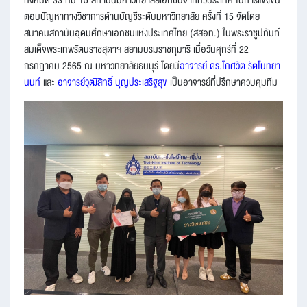
ตอบปัญหาทางวิชาการด้านบัญชีระดับมหาวิทยาลัย ครั้งที่ 15 จัดโดย
สมาคมสถาบันอุดมศึกษาเอกชนแห่งประเทศไทย (สสอท.) ในพระราชูปถัมภ์
สมเด็จพระเทพรัตนราชสุดาฯ สยามบรมราชกุมารี เมื่อวันศุกร์ที่ 22
กรกฎาคม 2565 ณ มหาวิทยาลัยธนบุรี โดยมี
อาจารย์ ดร.โกศวัต รัตโนทยา
นนท์
และ
อาจารย์วุฒิสิทธิ์ บุญประเสริฐสุข
เป็นอาจารย์ที่ปรึกษาควบคุมทีม