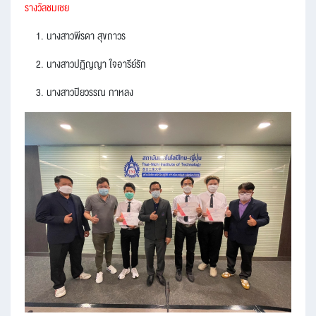
รางวัลชมเชย
1. นางสาวพีรดา สุขถาวร
2. นางสาวปฏิญญา ใจอารีย์รัก
3. นางสาวปิยวรรณ กาหลง