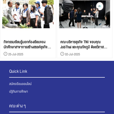
กิจกรรมเรียนรู้นอกห้องเรียนของ
คณะบริหารธุรกิจ TNI ขอบคุณ
นักศึกษาสาขาการสร้างสรรค์ธุรกิจ
JobThai และคุณภัคภูมิ ดิษยวิภาส
บริการสไตล์ญี่ปุ่น
ศิษย์เก่าสาขาการตลาดดิจิทัล ที่กลับ
25-Jul-2025
02-Jul-2025
มาแบ่งปันความรู้สู่นักศึกษารุ่นใหม่
Quick Link
สมัครเรียนออนไลน์
ปฏิทินการศึกษา
คณะต่าง ๆ