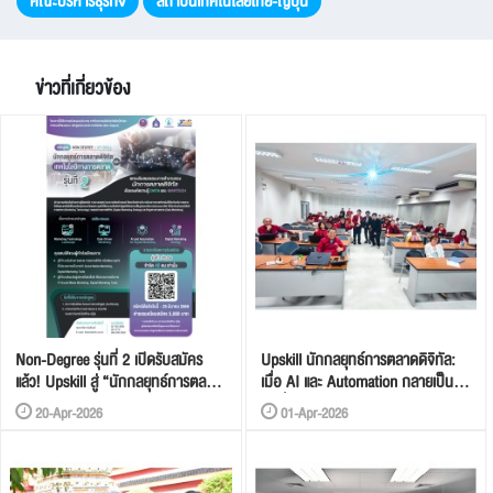
คณะบริหารธุรกิจ
สถาบันเทคโนโลยีไทย-ญี่ปุ่น
ข่าวที่เกี่ยวข้อง
Non-Degree รุ่นที่ 2 เปิดรับสมัคร
Upskill นักกลยุทธ์การตลาดดิจิทัล:
แล้ว! Upskill สู่ “นักกลยุทธ์การตลาด
เมื่อ AI และ Automation กลายเป็น
ดิจิทัล & MarTech ตัวจริง”
“เครื่องมือคู่ใจ”
20-Apr-2026
01-Apr-2026