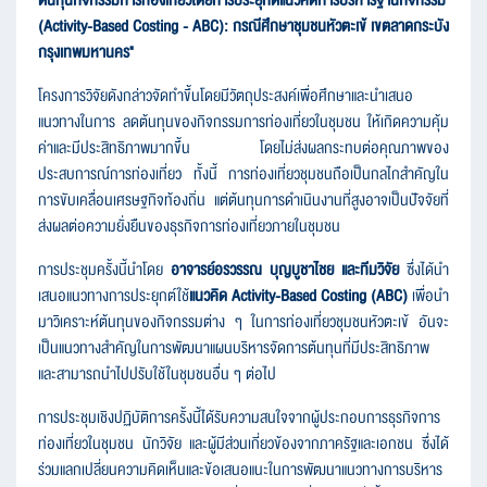
(Activity-Based Costing - ABC): กรณีศึกษาชุมชนหัวตะเข้ เขตลาดกระบัง
กรุงเทพมหานคร"
โครงการวิจัยดังกล่าวจัดทำขึ้นโดยมีวัตถุประสงค์เพื่อศึกษาและนำเสนอ
แนวทางในการ ลดต้นทุนของกิจกรรมการท่องเที่ยวในชุมชน ให้เกิดความคุ้ม
ค่าและมีประสิทธิภาพมากขึ้น โดยไม่ส่งผลกระทบต่อคุณภาพของ
ประสบการณ์การท่องเที่ยว ทั้งนี้ การท่องเที่ยวชุมชนถือเป็นกลไกสำคัญใน
การขับเคลื่อนเศรษฐกิจท้องถิ่น แต่ต้นทุนการดำเนินงานที่สูงอาจเป็นปัจจัยที่
ส่งผลต่อความยั่งยืนของธุรกิจการท่องเที่ยวภายในชุมชน
การประชุมครั้งนี้นำโดย
อาจารย์อรวรรณ บุญบูชาไชย และทีมวิจัย
ซึ่งได้นำ
เสนอแนวทางการประยุกต์ใช้
แนวคิด Activity-Based Costing (ABC)
เพื่อนำ
มาวิเคราะห์ต้นทุนของกิจกรรมต่าง ๆ ในการท่องเที่ยวชุมชนหัวตะเข้ อันจะ
เป็นแนวทางสำคัญในการพัฒนาแผนบริหารจัดการต้นทุนที่มีประสิทธิภาพ
และสามารถนำไปปรับใช้ในชุมชนอื่น ๆ ต่อไป
การประชุมเชิงปฏิบัติการครั้งนี้ได้รับความสนใจจากผู้ประกอบการธุรกิจการ
ท่องเที่ยวในชุมชน นักวิจัย และผู้มีส่วนเกี่ยวข้องจากภาครัฐและเอกชน ซึ่งได้
ร่วมแลกเปลี่ยนความคิดเห็นและข้อเสนอแนะในการพัฒนาแนวทางการบริหาร