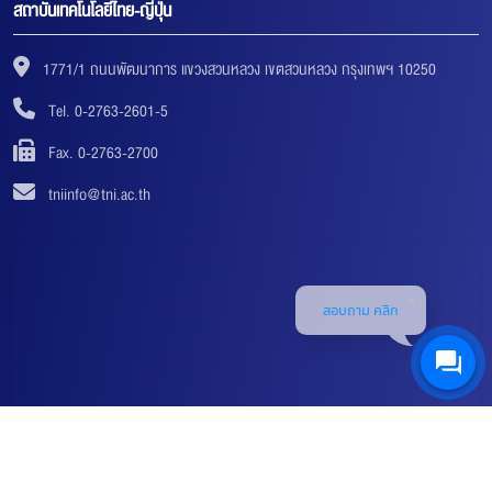
สถาบันเทคโนโลยีไทย-ญี่ปุ่น
1771/1 ถนนพัฒนาการ แขวงสวนหลวง เขตสวนหลวง กรุงเทพฯ 10250
Tel. 0-2763-2601-5
Fax. 0-2763-2700
tniinfo@tni.ac.th
สอบถาม คลิก
© 2018-2019 THAI-NICHI INSTITUTE OF TECHNOLOGY (TNI) ALL RIGHTS RESERVED. |