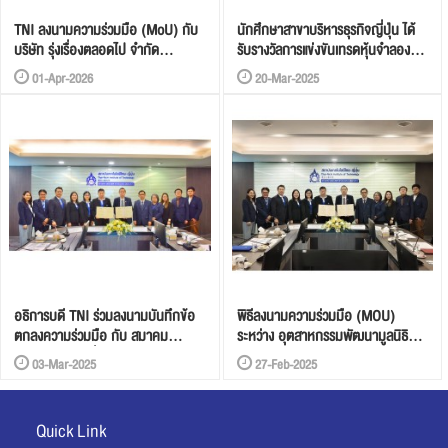
TNI ลงนามความร่วมมือ (MoU) กับ
นักศึกษาสาขาบริหารธุรกิจญี่ปุ่น ได้
บริษัท รุ่งเรื่องตลอดไป จำกัด
รับรางวัลการแข่งขันเทรดหุ้นจำลอง
(มหาชน) หรือ GLORY เจ้าของ
โครงการ HERO Stock Learning
01-Apr-2026
20-Mar-2025
แพลตฟอร์มอ่านวรรณกรรมออนไลน์
@TNI Season 5 ผ่านแอพพลิเคชั่น
อย่าง Kaweebook/Jinovel และผู้
"FINANSIA HERO"
พัฒนา “Alisa AI”
อธิการบดี TNI ร่วมลงนามบันทึกข้อ
พิธีลงนามความร่วมมือ (MOU)
ตกลงความร่วมมือ กับ สมาคม
ระหว่าง อุตสาหกรรมพัฒนามูลนิธิ
อุตสาหกรรมเครื่องนุ่งห่มไทย
สถาบันรับรองมาตรฐานไอเอสโอ
03-Mar-2025
27-Feb-2025
(MASCI) และสถาบันเทคโนโลยีไทย-
ญี่ปุ่น
Quick Link