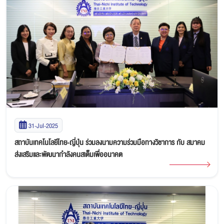
31-Jul-2025
สถาบันเทคโนโลยีไทย-ญี่ปุ่น ร่วมลงนามความร่วมมือทางวิชาการ กับ สมาคม
ส่งเสริมและพัฒนากำลังคนสเต็มเพื่ออนาคต