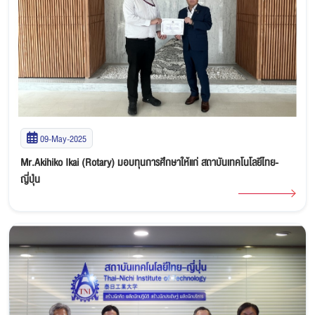
09-May-2025
Mr.Akihiko Ikai (Rotary) มอบทุนการศึกษาให้แก่ สถาบันเทคโนโลยีไทย-
ญี่ปุ่น