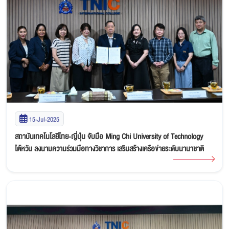
15-Jul-2025
สถาบันเทคโนโลยีไทย-ญี่ปุ่น จับมือ Ming Chi University of Technology
ไต้หวัน ลงนามความร่วมมือทางวิชาการ เสริมสร้างเครือข่ายระดับนานาชาติ