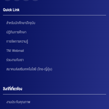
Quick Link
สำหรับนักศึกษาปัจจุบัน
ปฏิทินการศึกษา
การจัดการความรู้
TNI Webmail
ร่วมงานกับเรา
สมาคมส่งเสริมเทคโนโลยี (ไทย-ญี่ปุ่น)
ลิงก์ที่เกี่ยวข้อง
งานประกันคุณภาพ