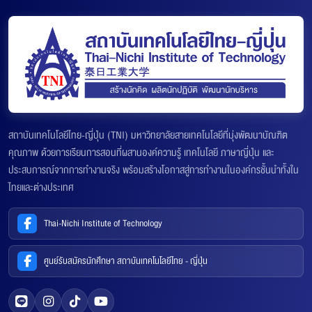
สถาบันเทคโนโลยีไทย-ญี่ปุ่น (TNI) มหาวิทยาลัยสายเทคโนโลยีที่มุ่งพัฒนาบัณฑิต
คุณภาพ ด้วยการเรียนการสอนที่ผสานองค์ความรู้ เทคโนโลยี ภาษาญี่ปุ่น และ
ประสบการณ์จากการทำงานจริง พร้อมสร้างโอกาสสู่การทำงานในองค์กรชั้นนำทั้งใน
ไทยและต่างประเทศ
Thai-Nichi Institute of Technology
ศูนย์รับสมัครนักศึกษา สถาบันเทคโนโลยีไทย - ญี่ปุ่น