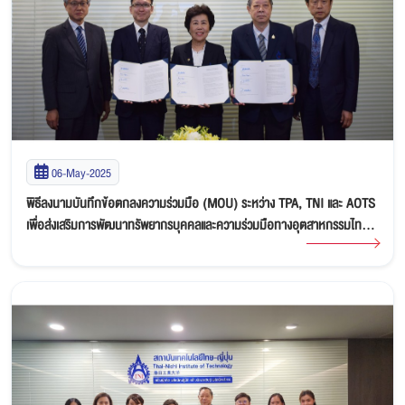
06-May-2025
พิธีลงนามบันทึกข้อตกลงความร่วมมือ (MOU) ระหว่าง TPA, TNI และ AOTS
เพื่อส่งเสริมการพัฒนาทรัพยากรบุคคลและความร่วมมือทางอุตสาหกรรมไทย-
ญี่ปุ่น