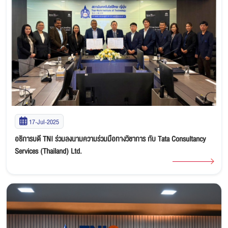
17-Jul-2025
อธิการบดี TNI ร่วมลงนามความร่วมมือทางวิชาการ กับ Tata Consultancy
Services (Thailand) Ltd.