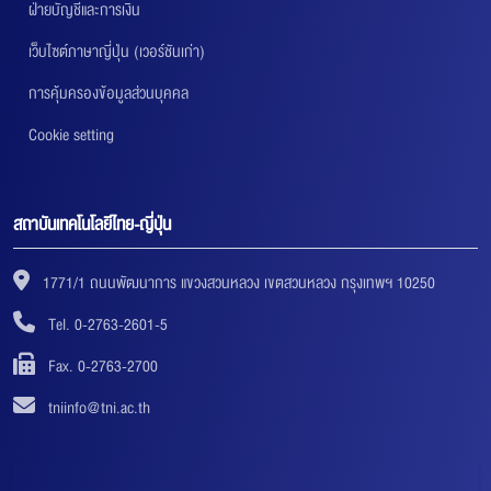
ฝ่ายบัญชีและการเงิน
เว็บไซต์ภาษาญี่ปุ่น (เวอร์ชันเก่า)
การคุ้มครองข้อมูลส่วนบุคคล
Cookie setting
สถาบันเทคโนโลยีไทย-ญี่ปุ่น
1771/1 ถนนพัฒนาการ แขวงสวนหลวง เขตสวนหลวง กรุงเทพฯ 10250
Tel. 0-2763-2601-5
Fax. 0-2763-2700
tniinfo@tni.ac.th