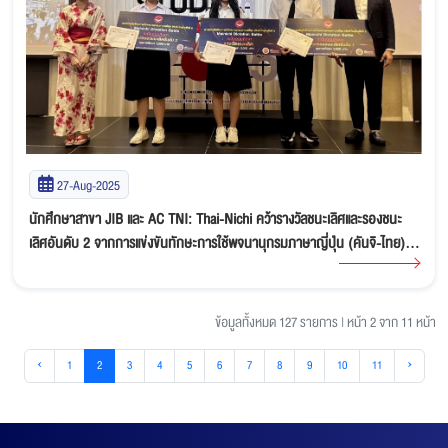
27-Aug-2025
นักศึกษาสาขา JIB และ AC TNI: Thai-Nichi คว้ารางวัลชนะเลิศและรองชนะ
เลิศอันดับ 2 จากการแข่งขันทักษะการใช้พจนานุกรมภาษาญี่ปุ่น (คันจิ-ไทย)
ครั้งที่ 5
ข้อมูลทั้งหมด 127 รายการ
|
หน้า 2 จาก 11 หน้า
‹
1
2
3
4
5
6
7
8
9
10
11
›