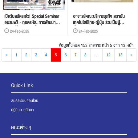
เปิดรับสมัครแล้ว! Special Seminar
อาจารย์คณะบริหารธุรกิจ สถาบัน
อบรมฟรี - ถอดรหัส..การพัฒนา
เทคโนโลยีไทย-ญี่ปุ่น ร่วมเป็นผู้
ธุรกิจที่ยั่งยืนสไตล์ญี่ปุ่น
เชี่ยวชาญให้คำแนะนำในกิจกรรม
24-Feb-2025
24-Feb-2025
Hackathon การประกวดผลงาน The
Health Promotion Innovation
ข้อมูลทั้งหมด 153 รายการ
หน้า 5 จาก 13 หน้า
Playground ภาคกลาง
«
1
2
3
4
5
6
7
8
...
12
13
»
Quick Link
สมัครเรียนออนไลน์
ปฏิทินการศึกษา
คณะต่าง ๆ